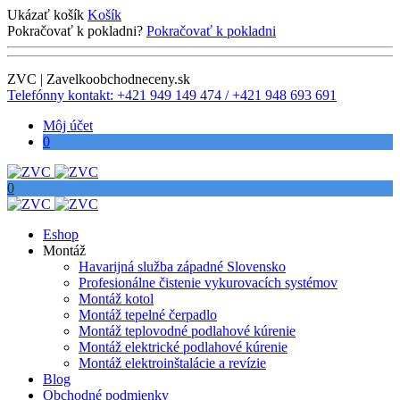
Ukázať košík
Košík
Pokračovať k pokladni?
Pokračovať k pokladni
ZVC | Zavelkoobchodneceny.sk
Telefónny kontakt: +421 949 149 474 / +421 948 693 691
Môj účet
0
0
Eshop
Montáž
Havarijná služba západné Slovensko
Profesionálne čistenie vykurovacích systémov
Montáž kotol
Montáž tepelné čerpadlo
Montáž teplovodné podlahové kúrenie
Montáž elektrické podlahové kúrenie
Montáž elektroinštalácie a revízie
Blog
Obchodné podmienky