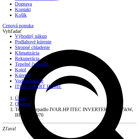
Doprava
Kontakt
Košík
Cenová ponuka
Vyhľadať
Výhodný nákup
Podlahové kúrenie
Stropné chladenie
Klimatizácia
Rekuperácia
Tepelné čerpadlo
Kotol
Kúrenie
Vodoinštalácie
IT600 SMART HOME
Úvod
Obchod
Tepelné čerpadlo IVAR.HP ITEC INVERTER-PLUS 5kW,
IHP086L4970
Zľava!