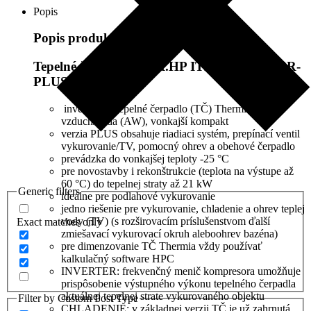
Popis
Popis produktu
Tepelné čerpadlo IVAR.HP ITEC INVERTER-
PLUS 5kW
inverterové tepelné čerpadlo (TČ) Thermia typu
vzduch/voda (AW), vonkajší kompakt
verzia PLUS obsahuje riadiaci systém, prepínací ventil
vykurovanie/TV, pomocný ohrev a obehové čerpadlo
prevádzka do vonkajšej teploty -25 °C
pre novostavby i rekonštrukcie (teplota na výstupe až
60 °C) do tepelnej straty až 21 kW
Generic filters
ideálne pre podlahové vykurovanie
jedno riešenie pre vykurovanie, chladenie a ohrev teplej
vody (TV) (s rozširovacím príslušenstvom ďalší
Exact matches only
zmiešavací vykurovací okruh aleboohrev bazéna)
pre dimenzovanie TČ Thermia vždy používať
kalkulačný software HPC
INVERTER: frekvenčný menič kompresora umožňuje
prispôsobenie výstupného výkonu tepelného čerpadla
aktuálnej tepelnej strate vykurovaného objektu
Filter by Custom Post Type
CHLADENIE: v základnej verzii TČ je už zahrnutá