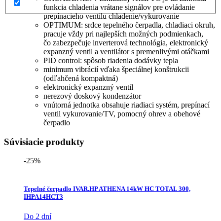
funkcia chladenia vrátane signálov pre ovládanie
prepínacieho ventilu chladenie/vykurovanie
OPTIMUM: srdce tepelného čerpadla, chladiaci okruh,
pracuje vždy pri najlepších možných podmienkach,
čo zabezpečuje inverterová technológia, elektronický
expanzný ventil a ventilátor s premenlivými otáčkami
PID control: spôsob riadenia dodávky tepla
minimum vibrácií vďaka špeciálnej konštrukcii
(odľahčená kompaktná)
elektronický expanzný ventil
nerezový doskový kondenzátor
vnútorná jednotka obsahuje riadiaci systém, prepínací
ventil vykurovanie/TV, pomocný ohrev a obehové
čerpadlo
Súvisiacie produkty
-25%
Tepelné čerpadlo IVAR.HP ATHENA 14kW HC TOTAL 300,
IHPA14HCT3
Do 2 dní