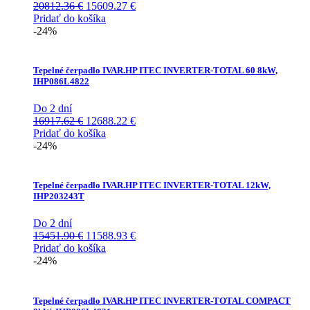
Pôvodná
Aktuálna
20812.36
€
15609.27
€
cena
cena
Pridať do košíka
bola:
je:
-24%
20812.36 €.
15609.27 €.
Tepelné čerpadlo IVAR.HP ITEC INVERTER-TOTAL 60 8kW,
IHP086L4822
Do 2 dní
Pôvodná
Aktuálna
16917.62
€
12688.22
€
cena
cena
Pridať do košíka
bola:
je:
-24%
16917.62 €.
12688.22 €.
Tepelné čerpadlo IVAR.HP ITEC INVERTER-TOTAL 12kW,
IHP203243T
Do 2 dní
Pôvodná
Aktuálna
15451.90
€
11588.93
€
cena
cena
Pridať do košíka
bola:
je:
-24%
15451.90 €.
11588.93 €.
Tepelné čerpadlo IVAR.HP ITEC INVERTER-TOTAL COMPACT