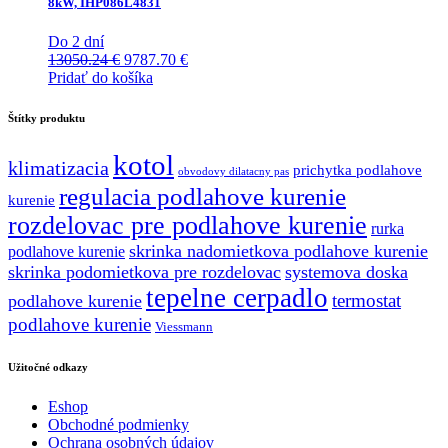
8kW, IHP086L4831
Do 2 dní
Pôvodná
Aktuálna
13050.24
€
9787.70
€
cena
cena
Pridať do košíka
bola:
je:
13050.24 €.
9787.70 €.
Štítky produktu
kotol
klimatizacia
prichytka podlahove
obvodovy dilatacny pas
regulacia podlahove kurenie
kurenie
rozdelovac pre podlahove kurenie
rurka
skrinka nadomietkova podlahove kurenie
podlahove kurenie
skrinka podomietkova pre rozdelovac
systemova doska
tepelne cerpadlo
termostat
podlahove kurenie
podlahove kurenie
Viessmann
Užitočné odkazy
Eshop
Obchodné podmienky
Ochrana osobných údajov