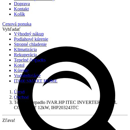
Doprava
Kontakt
Košík
Cenová ponuka
Vyhľadať
Výhodný nákup
Podlahové kúrenie
Stropné chladenie
Klimatizácia
Rekuperácia
Tepelné čerpadlo
Kotol
Kúrenie
Vodoinštalácie
IT600 SMART HOME
Úvod
Obchod
Tepelné čerpadlo IVAR.HP ITEC INVERTER-TOTAL
COMPACT 12kW, IHP203243TC
Zľava!