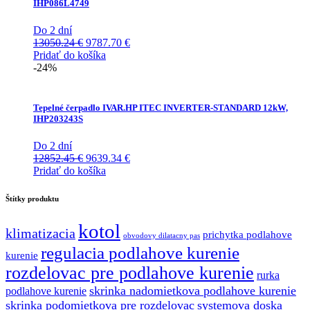
IHP086L4749
Do 2 dní
Pôvodná
Aktuálna
13050.24
€
9787.70
€
cena
cena
Pridať do košíka
bola:
je:
-24%
13050.24 €.
9787.70 €.
Tepelné čerpadlo IVAR.HP ITEC INVERTER-STANDARD 12kW,
IHP203243S
Do 2 dní
Pôvodná
Aktuálna
12852.45
€
9639.34
€
cena
cena
Pridať do košíka
bola:
je:
12852.45 €.
9639.34 €.
Štítky produktu
kotol
klimatizacia
prichytka podlahove
obvodovy dilatacny pas
regulacia podlahove kurenie
kurenie
rozdelovac pre podlahove kurenie
rurka
skrinka nadomietkova podlahove kurenie
podlahove kurenie
skrinka podomietkova pre rozdelovac
systemova doska