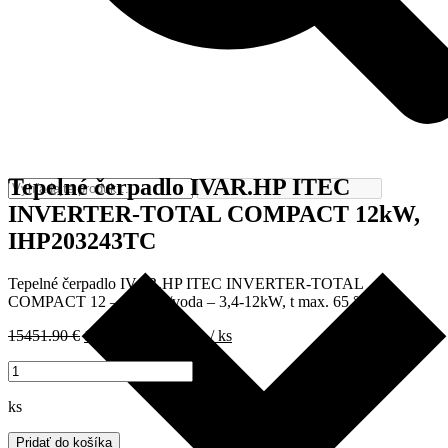
Tepelné čerpadlo IVAR.HP ITEC
INVERTER-TOTAL COMPACT 12kW,
IHP203243TC
Tepelné čerpadlo IVAR.HP ITEC INVERTER-TOTAL
COMPACT 12 – vzduch/voda – 3,4-12kW, t max. 65 °C
Pôvodná
Aktuálna
15451.90
€
11588.93
€
s DPH
/ ks
cena
cena
množstvo
bola:
je:
Tepelné
15451.90 €.
11588.93 €.
čerpadlo
ks
IVAR.HP
ITEC
Pridať do košíka