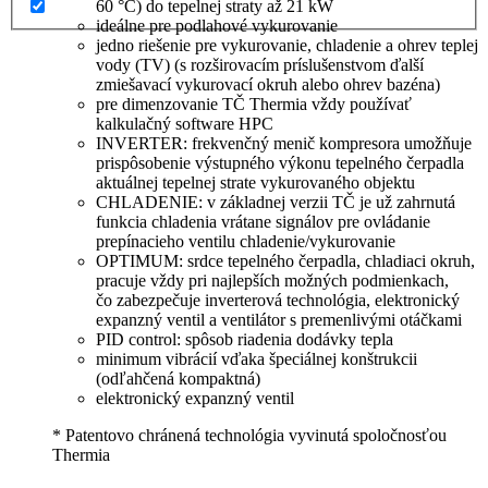
60 °C) do tepelnej straty až 21 kW
ideálne pre podlahové vykurovanie
jedno riešenie pre vykurovanie, chladenie a ohrev teplej
vody (TV) (s rozširovacím príslušenstvom ďalší
zmiešavací vykurovací okruh alebo ohrev bazéna)
pre dimenzovanie TČ Thermia vždy používať
kalkulačný software HPC
INVERTER: frekvenčný menič kompresora umožňuje
prispôsobenie výstupného výkonu tepelného čerpadla
aktuálnej tepelnej strate vykurovaného objektu
CHLADENIE: v základnej verzii TČ je už zahrnutá
funkcia chladenia vrátane signálov pre ovládanie
prepínacieho ventilu chladenie/vykurovanie
OPTIMUM: srdce tepelného čerpadla, chladiaci okruh,
pracuje vždy pri najlepších možných podmienkach,
čo zabezpečuje inverterová technológia, elektronický
expanzný ventil a ventilátor s premenlivými otáčkami
PID control: spôsob riadenia dodávky tepla
minimum vibrácií vďaka špeciálnej konštrukcii
(odľahčená kompaktná)
elektronický expanzný ventil
* Patentovo chránená technológia vyvinutá spoločnosťou
Thermia