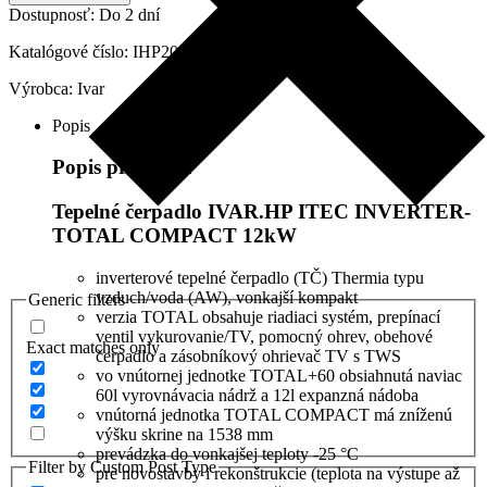
INVERTER-
Dostupnosť:
Do 2 dní
TOTAL
COMPACT
Katalógové číslo:
IHP203243TC
12kW,
Výrobca:
Ivar
IHP203243TC
Popis
Popis produktu
Tepelné čerpadlo IVAR.HP ITEC INVERTER-
TOTAL COMPACT 12kW
inverterové tepelné čerpadlo (TČ) Thermia typu
vzduch/voda (AW), vonkajší kompakt
Generic filters
verzia TOTAL obsahuje riadiaci systém, prepínací
ventil vykurovanie/TV, pomocný ohrev, obehové
Exact matches only
čerpadlo a zásobníkový ohrievač TV s TWS
vo vnútornej jednotke TOTAL+60 obsiahnutá naviac
60l vyrovnávacia nádrž a 12l expanzná nádoba
vnútorná jednotka TOTAL COMPACT má zníženú
výšku skrine na 1538 mm
prevádzka do vonkajšej teploty -25 °C
Filter by Custom Post Type
pre novostavby i rekonštrukcie (teplota na výstupe až