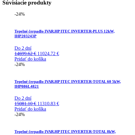
Súvisiacie produkty
-24%
Tepelné čerpadlo IVAR.HP ITEC INVERTER-PLUS 12kW,
IHP203243P
Do 2 dní
Pôvodná
Aktuálna
14699.62
€
11024.72
€
cena
cena
Pridať do košíka
bola:
je:
-24%
14699.62 €.
11024.72 €.
Tepelné čerpadlo IVAR.HP ITEC INVERTER-TOTAL 60 5kW,
IHP086L4821
Do 2 dní
Pôvodná
Aktuálna
15081.10
€
11310.83
€
cena
cena
Pridať do košíka
bola:
je:
-24%
15081.10 €.
11310.83 €.
Tepelné čerpadlo IVAR.HP ITEC INVERTER-TOTAL 8kW,