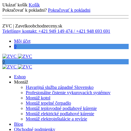
Ukázať košík
Košík
Pokračovať k pokladni?
Pokračovať k pokladni
ZVC | Zavelkoobchodneceny.sk
Telefónny kontakt: +421 949 149 474 / +421 948 693 691
Môj účet
0
0
Eshop
Montáž
Havarijná služba západné Slovensko
Profesionálne čistenie vykurovacích systémov
Montáž kotol
Montáž tepelné čerpadlo
Montáž teplovodné podlahové kúrenie
Montáž elektrické podlahové kúrenie
Montáž elektroinštalácie a revízie
Blog
Obchodné podmienky