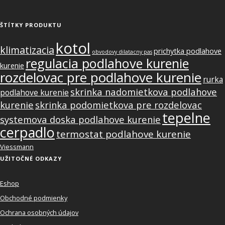
ŠTÍTKY PRODUKTU
kotol
klimatizacia
prichytka podlahove
obvodovy dilatacny pas
regulacia podlahove kurenie
kurenie
rozdelovac pre podlahove kurenie
rurka
skrinka nadomietkova podlahove
podlahove kurenie
kurenie
skrinka podomietkova pre rozdelovac
tepelne
systemova doska podlahove kurenie
cerpadlo
termostat podlahove kurenie
Viessmann
UŽITOČNÉ ODKAZY
Eshop
Obchodné podmienky
Ochrana osobných údajov