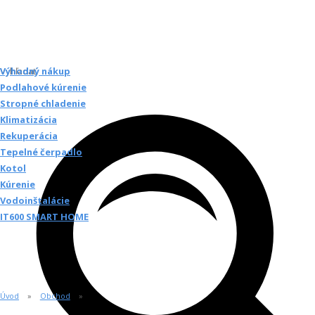
Vyhľadať
Výhodný nákup
Podlahové kúrenie
Stropné chladenie
Klimatizácia
Rekuperácia
Tepelné čerpadlo
Kotol
Kúrenie
Vodoinštalácie
IT600 SMART HOME
Úvod
Obchod