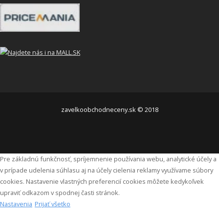
zavelkoobchodneceny.sk © 2018
Pre základnú funkčnosť, spríjemnenie používania webu, analytické účely a
v prípade udelenia súhlasu aj na účely cielenia reklamy využívame súbory
cookies. Nastavenie vlastných preferencií cookies môžete kedykoľvek
upraviť odkazom v spodnej časti stránok.
Nastavenia
Prijať všetko