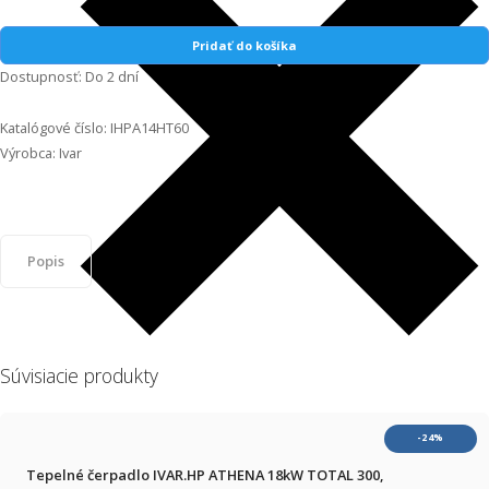
ATHENA
14kW
Pridať do košíka
TOTAL
Dostupnosť:
Do 2 dní
+60,
IHPA14HT60
Katalógové číslo:
IHPA14HT60
Výrobca:
Ivar
Popis
Súvisiacie produkty
Generic filters
-24%
Tepelné čerpadlo IVAR.HP ATHENA 18kW TOTAL 300,