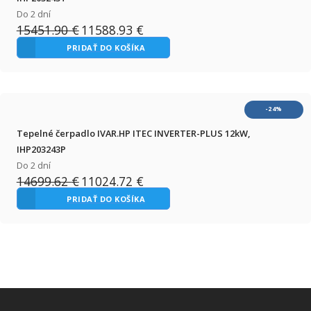
Do 2 dní
15451.90
€
11588.93
€
Pôvodná
Aktuálna
cena
cena
PRIDAŤ DO KOŠÍKA
bola:
je:
15451.90 €.
11588.93 €.
-24%
Tepelné čerpadlo IVAR.HP ITEC INVERTER-PLUS 12kW,
IHP203243P
Do 2 dní
14699.62
€
11024.72
€
Pôvodná
Aktuálna
cena
cena
PRIDAŤ DO KOŠÍKA
bola:
je:
14699.62 €.
11024.72 €.