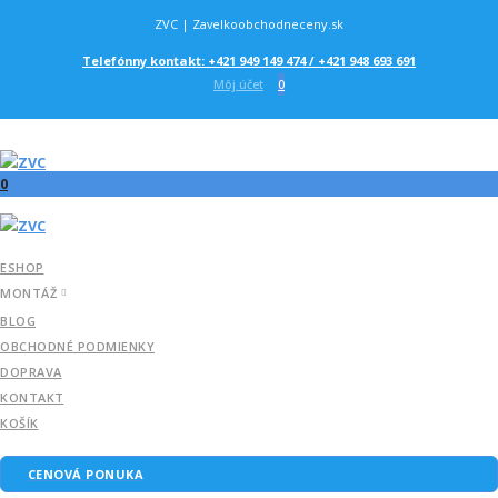
ZVC | Zavelkoobchodneceny.sk
Telefónny kontakt: +421 949 149 474 / +421 948 693 691
Môj účet
0
0
ESHOP
MONTÁŽ
BLOG
OBCHODNÉ PODMIENKY
DOPRAVA
KONTAKT
KOŠÍK
CENOVÁ PONUKA