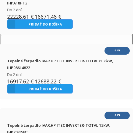
IHPA18HT3
Exact matches only
Do 2 dní
22228.61
€
16671.46
€
Pôvodná
Aktuálna
cena
cena
PRIDAŤ DO KOŠÍKA
bola:
je:
22228.61 €.
16671.46 €.
-24%
Tepelné čerpadlo IVAR.HP ITEC INVERTER-TOTAL 60 8kW,
Filter by Custom Post Type
IHP086L4822
Do 2 dní
16917.62
€
12688.22
€
Pôvodná
Aktuálna
cena
cena
PRIDAŤ DO KOŠÍKA
bola:
je:
16917.62 €.
12688.22 €.
-24%
Tepelné čerpadlo IVAR.HP ITEC INVERTER-TOTAL 12kW,
IHP203243T