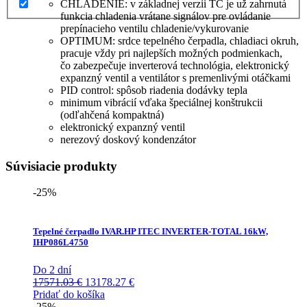
CHLADENIE: v základnej verzii TČ je už zahrnutá
funkcia chladenia vrátane signálov pre ovládanie
prepínacieho ventilu chladenie/vykurovanie
OPTIMUM: srdce tepelného čerpadla, chladiaci okruh,
pracuje vždy pri najlepších možných podmienkach,
čo zabezpečuje inverterová technológia, elektronický
expanzný ventil a ventilátor s premenlivými otáčkami
PID control: spôsob riadenia dodávky tepla
minimum vibrácií vďaka špeciálnej konštrukcii
(odľahčená kompaktná)
elektronický expanzný ventil
nerezový doskový kondenzátor
Súvisiacie produkty
-25%
Tepelné čerpadlo IVAR.HP ITEC INVERTER-TOTAL 16kW,
IHP086L4750
Do 2 dní
Pôvodná
Aktuálna
17571.03
€
13178.27
€
cena
cena
Pridať do košíka
bola:
je:
-25%