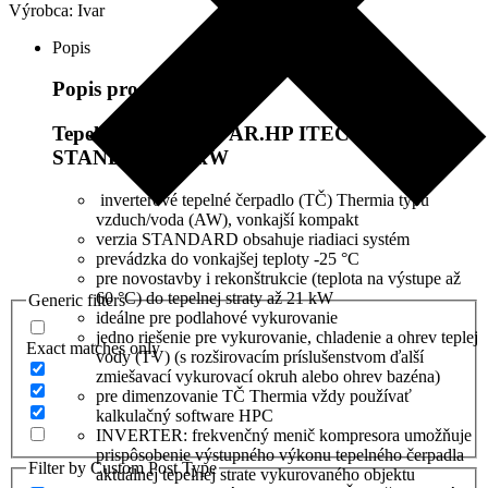
Výrobca:
Ivar
Popis
Popis produktu
Tepelné čerpadlo IVAR.HP ITEC INVERTER-
STANDARD 12kW
inverterové tepelné čerpadlo (TČ) Thermia typu
vzduch/voda (AW), vonkajší kompakt
verzia STANDARD obsahuje riadiaci systém
prevádzka do vonkajšej teploty -25 °C
pre novostavby i rekonštrukcie (teplota na výstupe až
60 °C) do tepelnej straty až 21 kW
Generic filters
ideálne pre podlahové vykurovanie
jedno riešenie pre vykurovanie, chladenie a ohrev teplej
Exact matches only
vody (TV) (s rozširovacím príslušenstvom ďalší
zmiešavací vykurovací okruh alebo ohrev bazéna)
pre dimenzovanie TČ Thermia vždy používať
kalkulačný software HPC
INVERTER: frekvenčný menič kompresora umožňuje
prispôsobenie výstupného výkonu tepelného čerpadla
Filter by Custom Post Type
aktuálnej tepelnej strate vykurovaného objektu