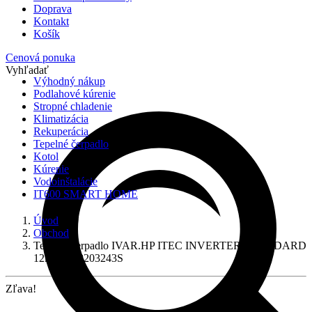
Doprava
Kontakt
Košík
Cenová ponuka
Vyhľadať
Výhodný nákup
Podlahové kúrenie
Stropné chladenie
Klimatizácia
Rekuperácia
Tepelné čerpadlo
Kotol
Kúrenie
Vodoinštalácie
IT600 SMART HOME
Úvod
Obchod
Tepelné čerpadlo IVAR.HP ITEC INVERTER-STANDARD
12kW, IHP203243S
Zľava!