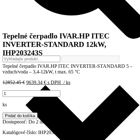
Tepelné čerpadlo IVAR.HP ITEC
INVERTER-STANDARD 12kW,
IHP203243S
Tepelné
čerpadlo
IVAR.HP ITEC INVERTER-STANDARD 5 –
vzduch/voda – 3,4-12kW, t max. 65 °C
Pôvodná
Aktuálna
12852.45
€
9639.34
€
s DPH
/ ks
cena
cena
množstvo
bola:
je:
Tepelné
12852.45 €.
9639.34 €.
čerpadlo
ks
IVAR.HP
ITEC
Pridať do košíka
INVERTER-
Dostupnosť:
Do 2 dní
STANDARD
12kW,
Katalógové číslo:
IHP203243S
IHP203243S