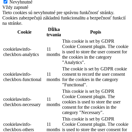
Nevyhnutné
Vždy zapnuté
Tieto cookies sú nevyhnutné pre správnu funkčnosť stránky.
Cookies zabezpečujú základnú funkcionalitu a bezpečnosť funkcií
na stránke.
Dĺžka
Cookie
Popis
trvania
This cookie is set by GDPR
Cookie Consent plugin. The cookie
cookielawinfo-
11
is used to store the user consent for
checkbox-analytics
months
the cookies in the category
"Analytics".
The cookie is set by GDPR cookie
cookielawinfo-
11
consent to record the user consent
checkbox-functional
months
for the cookies in the category
"Functional".
This cookie is set by GDPR
Cookie Consent plugin. The
cookielawinfo-
11
cookies is used to store the user
checkbox-necessary
months
consent for the cookies in the
category "Necessary".
This cookie is set by GDPR
cookielawinfo-
11
Cookie Consent plugin. The cookie
checkbox-others
months
is used to store the user consent for