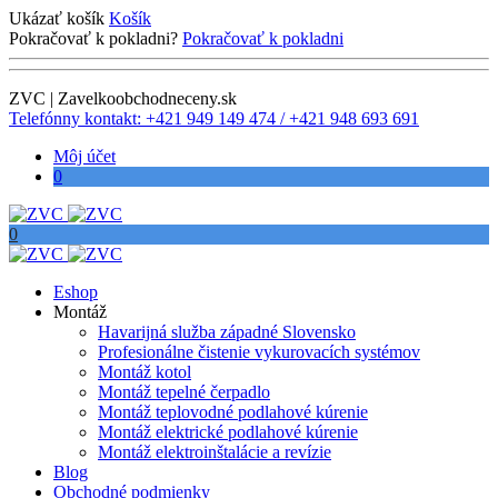
Ukázať košík
Košík
Pokračovať k pokladni?
Pokračovať k pokladni
ZVC | Zavelkoobchodneceny.sk
Telefónny kontakt: +421 949 149 474 / +421 948 693 691
Môj účet
0
0
Eshop
Montáž
Havarijná služba západné Slovensko
Profesionálne čistenie vykurovacích systémov
Montáž kotol
Montáž tepelné čerpadlo
Montáž teplovodné podlahové kúrenie
Montáž elektrické podlahové kúrenie
Montáž elektroinštalácie a revízie
Blog
Obchodné podmienky