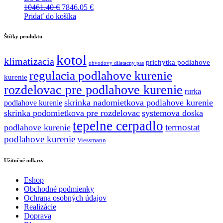
Pôvodná
Aktuálna
10461.40
€
7846.05
€
cena
cena
Pridať do košíka
bola:
je:
10461.40 €.
7846.05 €.
Štítky produktu
kotol
klimatizacia
prichytka podlahove
obvodovy dilatacny pas
regulacia podlahove kurenie
kurenie
rozdelovac pre podlahove kurenie
rurka
skrinka nadomietkova podlahove kurenie
podlahove kurenie
skrinka podomietkova pre rozdelovac
systemova doska
tepelne cerpadlo
termostat
podlahove kurenie
podlahove kurenie
Viessmann
Užitočné odkazy
Eshop
Obchodné podmienky
Ochrana osobných údajov
Realizácie
Doprava