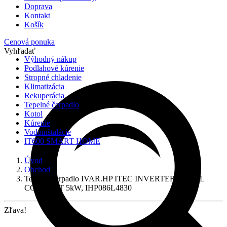
Doprava
Kontakt
Košík
Cenová ponuka
Vyhľadať
Výhodný nákup
Podlahové kúrenie
Stropné chladenie
Klimatizácia
Rekuperácia
Tepelné čerpadlo
Kotol
Kúrenie
Vodoinštalácie
IT600 SMART HOME
Úvod
Obchod
Tepelné čerpadlo IVAR.HP ITEC INVERTER-TOTAL
COMPACT 5kW, IHP086L4830
Zľava!