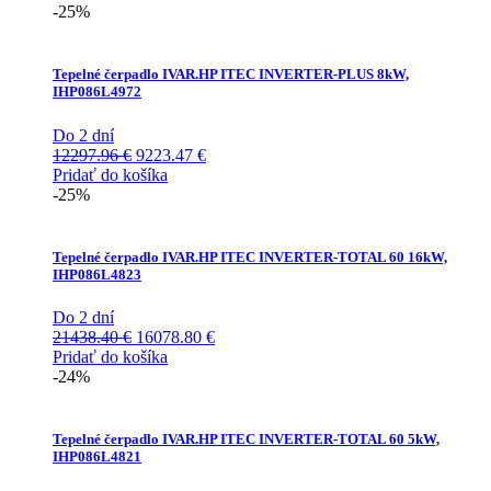
-25%
Tepelné čerpadlo IVAR.HP ITEC INVERTER-PLUS 8kW,
IHP086L4972
Do 2 dní
Pôvodná
Aktuálna
12297.96
€
9223.47
€
cena
cena
Pridať do košíka
bola:
je:
-25%
12297.96 €.
9223.47 €.
Tepelné čerpadlo IVAR.HP ITEC INVERTER-TOTAL 60 16kW,
IHP086L4823
Do 2 dní
Pôvodná
Aktuálna
21438.40
€
16078.80
€
cena
cena
Pridať do košíka
bola:
je:
-24%
21438.40 €.
16078.80 €.
Tepelné čerpadlo IVAR.HP ITEC INVERTER-TOTAL 60 5kW,
IHP086L4821