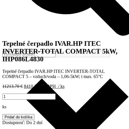
Tepelné čerpadlo IVAR.HP ITEC
INVERTER-TOTAL COMPACT 5kW,
IHP086L4830
Tepelné čerpadlo IVAR.HP ITEC INVERTER-TOTAL
COMPACT 5 – vzduch/voda – 1,06-5kW; t max. 65°C
Pôvodná
Aktuálna
11213.70
€
8410.28
€
s DPH
/ ks
cena
cena
množstvo
bola:
je:
Tepelné
11213.70 €.
8410.28 €.
čerpadlo
ks
IVAR.HP
ITEC
Pridať do košíka
INVERTER-
Dostupnosť:
Do 2 dní
TOTAL