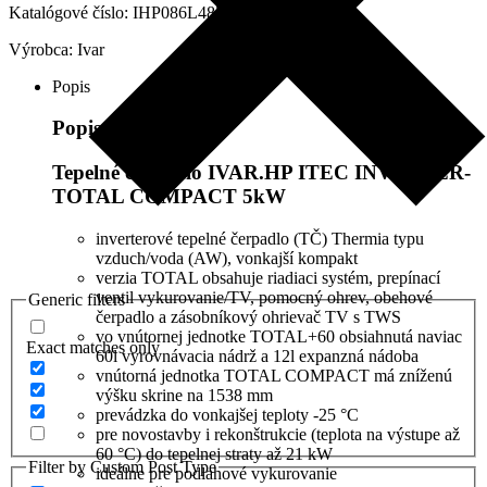
COMPACT
Katalógové číslo:
IHP086L4830
5kW,
Výrobca:
Ivar
IHP086L4830
Popis
Popis produktu
Tepelné čerpadlo IVAR.HP ITEC INVERTER-
TOTAL COMPACT 5kW
inverterové tepelné čerpadlo (TČ) Thermia typu
vzduch/voda (AW), vonkajší kompakt
verzia TOTAL obsahuje riadiaci systém, prepínací
ventil vykurovanie/TV, pomocný ohrev, obehové
Generic filters
čerpadlo a zásobníkový ohrievač TV s TWS
vo vnútornej jednotke TOTAL+60 obsiahnutá naviac
Exact matches only
60l vyrovnávacia nádrž a 12l expanzná nádoba
vnútorná jednotka TOTAL COMPACT má zníženú
výšku skrine na 1538 mm
prevádzka do vonkajšej teploty -25 °C
pre novostavby i rekonštrukcie (teplota na výstupe až
60 °C) do tepelnej straty až 21 kW
Filter by Custom Post Type
ideálne pre podlahové vykurovanie