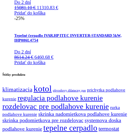
Do 2 dní
Pôvodná
Aktuálna
15081.10
€
11310.83
€
cena
cena
Pridať do košíka
bola:
je:
-25%
15081.10 €.
11310.83 €.
Tepelné čerpadlo IVAR.HP ITEC INVERTER-STANDARD 5kW,
IHP086L4754
Do 2 dní
Pôvodná
Aktuálna
8614.24
€
6460.68
€
cena
cena
Pridať do košíka
bola:
je:
8614.24 €.
6460.68 €.
Štítky produktu
kotol
klimatizacia
prichytka podlahove
obvodovy dilatacny pas
regulacia podlahove kurenie
kurenie
rozdelovac pre podlahove kurenie
rurka
skrinka nadomietkova podlahove kurenie
podlahove kurenie
skrinka podomietkova pre rozdelovac
systemova doska
tepelne cerpadlo
termostat
podlahove kurenie