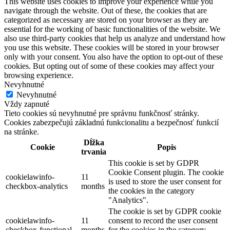
This website uses cookies to improve your experience while you
navigate through the website. Out of these, the cookies that are
categorized as necessary are stored on your browser as they are
essential for the working of basic functionalities of the website. We
also use third-party cookies that help us analyze and understand how
you use this website. These cookies will be stored in your browser
only with your consent. You also have the option to opt-out of these
cookies. But opting out of some of these cookies may affect your
browsing experience.
Nevyhnutné
Nevyhnutné
Vždy zapnuté
Tieto cookies sú nevyhnutné pre správnu funkčnosť stránky.
Cookies zabezpečujú základnú funkcionalitu a bezpečnosť funkcií
na stránke.
Dĺžka
Cookie
Popis
trvania
This cookie is set by GDPR
Cookie Consent plugin. The cookie
cookielawinfo-
11
is used to store the user consent for
checkbox-analytics
months
the cookies in the category
"Analytics".
The cookie is set by GDPR cookie
cookielawinfo-
11
consent to record the user consent
checkbox-functional
months
for the cookies in the category