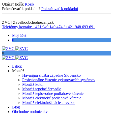
Ukázať košík
Košík
Pokračovať k pokladni?
Pokračovať k pokladni
ZVC | Zavelkoobchodneceny.sk
Telefónny kontakt: +421 949 149 474 / +421 948 693 691
Môj účet
0
0
Eshop
Montáž
Havarijná služba západné Slovensko
Profesionálne čistenie vykurovacích systémov
Montáž kotol
Montáž tepelné čerpadlo
Montáž teplovodné podlahové kúrenie
Montáž elektrické podlahové kúrenie
Montáž elektroinštalácie a revízie
Blog
Obchodné podmienky