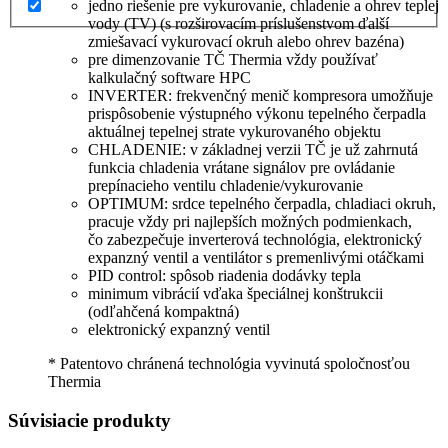
jedno riešenie pre vykurovanie, chladenie a ohrev teplej
vody (TV) (s rozširovacím príslušenstvom ďalší
zmiešavací vykurovací okruh alebo ohrev bazéna)
pre dimenzovanie TČ Thermia vždy používať
kalkulačný software HPC
INVERTER: frekvenčný menič kompresora umožňuje
prispôsobenie výstupného výkonu tepelného čerpadla
aktuálnej tepelnej strate vykurovaného objektu
CHLADENIE: v základnej verzii TČ je už zahrnutá
funkcia chladenia vrátane signálov pre ovládanie
prepínacieho ventilu chladenie/vykurovanie
OPTIMUM: srdce tepelného čerpadla, chladiaci okruh,
pracuje vždy pri najlepších možných podmienkach,
čo zabezpečuje inverterová technológia, elektronický
expanzný ventil a ventilátor s premenlivými otáčkami
PID control: spôsob riadenia dodávky tepla
minimum vibrácií vďaka špeciálnej konštrukcii
(odľahčená kompaktná)
elektronický expanzný ventil
* Patentovo chránená technológia vyvinutá spoločnosťou
Thermia
Súvisiacie produkty