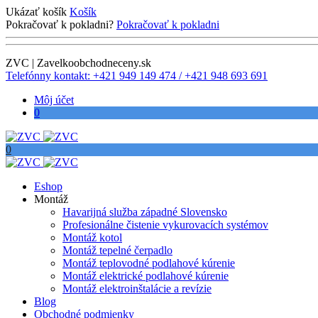
Ukázať košík
Košík
Pokračovať k pokladni?
Pokračovať k pokladni
ZVC | Zavelkoobchodneceny.sk
Telefónny kontakt: +421 949 149 474 / +421 948 693 691
Môj účet
0
0
Eshop
Montáž
Havarijná služba západné Slovensko
Profesionálne čistenie vykurovacích systémov
Montáž kotol
Montáž tepelné čerpadlo
Montáž teplovodné podlahové kúrenie
Montáž elektrické podlahové kúrenie
Montáž elektroinštalácie a revízie
Blog
Obchodné podmienky