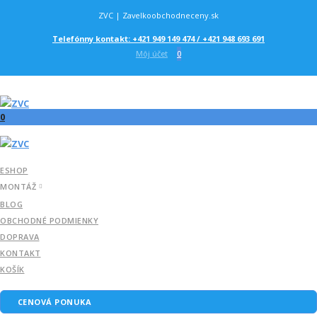
ZVC | Zavelkoobchodneceny.sk
Telefónny kontakt: +421 949 149 474 / +421 948 693 691
Môj účet
0
0
ESHOP
MONTÁŽ
BLOG
OBCHODNÉ PODMIENKY
DOPRAVA
KONTAKT
KOŠÍK
CENOVÁ PONUKA