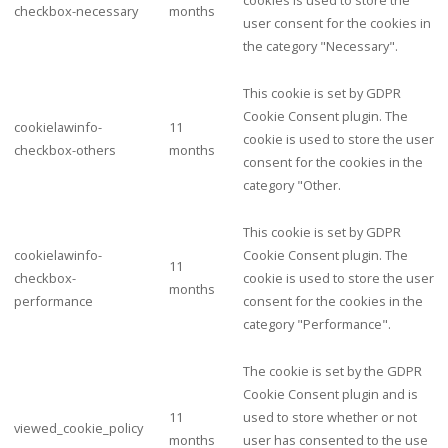
checkbox-necessary
months
user consent for the cookies in
the category "Necessary".
This cookie is set by GDPR
Cookie Consent plugin. The
cookielawinfo-
11
cookie is used to store the user
checkbox-others
months
consent for the cookies in the
category "Other.
This cookie is set by GDPR
cookielawinfo-
Cookie Consent plugin. The
11
checkbox-
cookie is used to store the user
months
performance
consent for the cookies in the
category "Performance".
The cookie is set by the GDPR
Cookie Consent plugin and is
11
used to store whether or not
viewed_cookie_policy
months
user has consented to the use