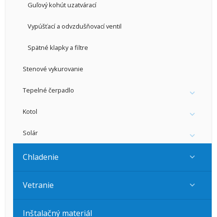
Guľový kohút uzatvárací
Vypúšťací a odvzdušňovací ventil
Spätné klapky a filtre
Stenové vykurovanie
Tepelné čerpadlo
Kotol
Solár
Chladenie
Vetranie
Inštalačný materiál