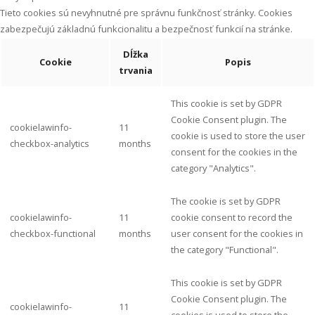
Tieto cookies sú nevyhnutné pre správnu funkčnosť stránky. Cookies
zabezpečujú základnú funkcionalitu a bezpečnosť funkcií na stránke.
Dĺžka
Cookie
Popis
trvania
This cookie is set by GDPR
Cookie Consent plugin. The
cookielawinfo-
11
cookie is used to store the user
checkbox-analytics
months
consent for the cookies in the
category "Analytics".
The cookie is set by GDPR
cookielawinfo-
11
cookie consent to record the
checkbox-functional
months
user consent for the cookies in
the category "Functional".
This cookie is set by GDPR
Cookie Consent plugin. The
cookielawinfo-
11
cookies is used to store the