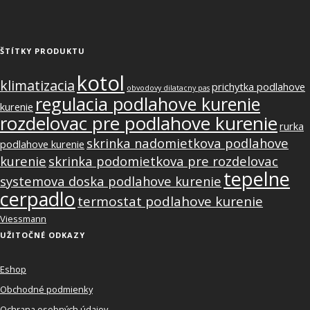
ŠTÍTKY PRODUKTU
kotol
klimatizacia
prichytka podlahove
obvodovy dilatacny pas
regulacia podlahove kurenie
kurenie
rozdelovac pre podlahove kurenie
rurka
skrinka nadomietkova podlahove
podlahove kurenie
kurenie
skrinka podomietkova pre rozdelovac
tepelne
systemova doska podlahove kurenie
cerpadlo
termostat podlahove kurenie
Viessmann
UŽITOČNÉ ODKAZY
Eshop
Obchodné podmienky
Ochrana osobných údajov