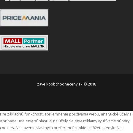
zavelkoobchodneceny.sk © 2018
Pre základnú funkčnosť, spríjemnenie používania webu, analytické účely a
v prípade udelenia súhlasu aj na účely cielenia reklamy využívame súbory
cookies. Nastavenie vlastných preferencií cookies môžete kedykoľvek