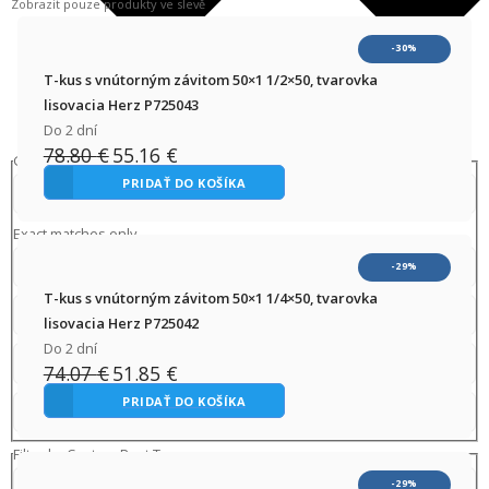
Zobrazit pouze produkty ve slevě
-30%
T-kus s vnútorným závitom 50×1 1/2×50, tvarovka
lisovacia Herz P725043
Do 2 dní
78.80
€
55.16
€
Pôvodná
Aktuálna
Generic filters
cena
cena
PRIDAŤ DO KOŠÍKA
bola:
je:
78.80 €.
55.16 €.
Exact matches only
-29%
T-kus s vnútorným závitom 50×1 1/4×50, tvarovka
lisovacia Herz P725042
Do 2 dní
74.07
€
51.85
€
Pôvodná
Aktuálna
cena
cena
PRIDAŤ DO KOŠÍKA
bola:
je:
74.07 €.
51.85 €.
Filter by Custom Post Type
-29%