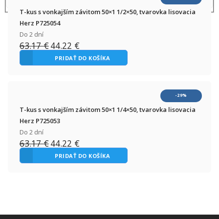
T-kus s vonkajším závitom 50×1 1/2×50, tvarovka lisovacia
Herz P725054
Do 2 dní
63.17
€
44.22
€
Pôvodná
Aktuálna
cena
cena
PRIDAŤ DO KOŠÍKA
bola:
je:
63.17 €.
44.22 €.
-29%
T-kus s vonkajším závitom 50×1 1/4×50, tvarovka lisovacia
Herz P725053
Do 2 dní
63.17
€
44.22
€
Pôvodná
Aktuálna
cena
cena
PRIDAŤ DO KOŠÍKA
bola:
je:
63.17 €.
44.22 €.