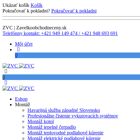
Ukázať košík
Košík
Pokračovať k pokladni?
Pokračovať k pokladni
ZVC | Zavelkoobchodneceny.sk
Telefónny kontakt: +421 949 149 474 / +421 948 693 691
Môj účet
0
0
Eshop
Montáž
Havarijná služba západné Slovensko
Profesionálne čistenie vykurovacích systémov
Montáž kotol
Montáž tepelné čerpadlo
Montáž teplovodné podlahové kúrenie
Montáž elektrické podlahové kúrenie