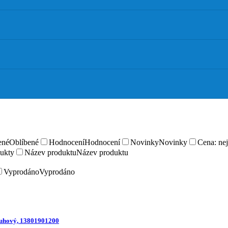
ené
Oblíbené
Hodnocení
Hodnocení
Novinky
Novinky
Cena: nej
ukty
Název produktu
Název produktu
Vyprodáno
Vyprodáno
ruhový, 13801901200