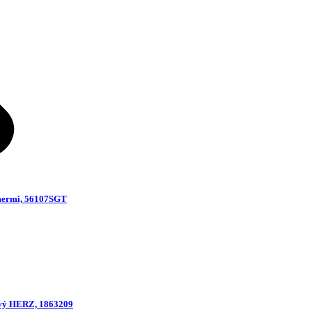
omermi, 56107SGT
ový HERZ, 1863209