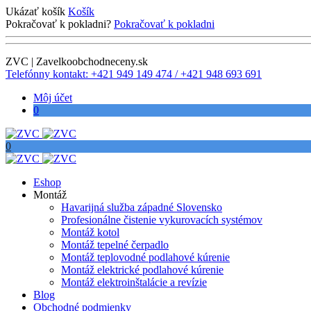
Ukázať košík
Košík
Pokračovať k pokladni?
Pokračovať k pokladni
ZVC | Zavelkoobchodneceny.sk
Telefónny kontakt: +421 949 149 474 / +421 948 693 691
Môj účet
0
0
Eshop
Montáž
Havarijná služba západné Slovensko
Profesionálne čistenie vykurovacích systémov
Montáž kotol
Montáž tepelné čerpadlo
Montáž teplovodné podlahové kúrenie
Montáž elektrické podlahové kúrenie
Montáž elektroinštalácie a revízie
Blog
Obchodné podmienky