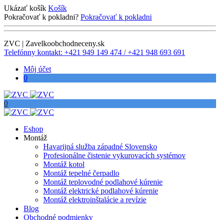
Ukázať košík
Košík
Pokračovať k pokladni?
Pokračovať k pokladni
ZVC | Zavelkoobchodneceny.sk
Telefónny kontakt: +421 949 149 474 / +421 948 693 691
Môj účet
0
0
Eshop
Montáž
Havarijná služba západné Slovensko
Profesionálne čistenie vykurovacích systémov
Montáž kotol
Montáž tepelné čerpadlo
Montáž teplovodné podlahové kúrenie
Montáž elektrické podlahové kúrenie
Montáž elektroinštalácie a revízie
Blog
Obchodné podmienky