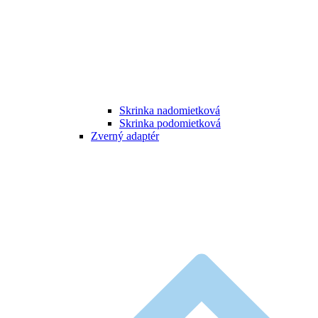
Skrinka nadomietková
Skrinka podomietková
Zverný adaptér