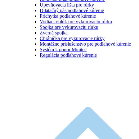
Upevňovacia lišta pre rúrky
Dilatačný pás podlahové kúrenie
Príchytka podlahové kúrenie
Vodiaci oblúk pre vykurovaciu rúrku
Spojka pre vykurovaciu rúrku
Zverná spojka
Chránička pre vykurovacie rúrky
Montážne príslušenstvo pre podlahové kúrenie
Systém Uponor Minitec
Regulácia podlahové kúrenie