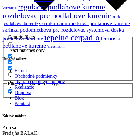
regulacia podlahove kurenie
kurenie
rozdelovac pre podlahove kurenie
rurka
skrinka nadomietkova podlahove kurenie
podlahove kurenie
skrinka podomietkova pre rozdelovac
systemova doska
tepelne cerpadlo
Generic filters
termostat
podlahove kurenie
podlahove kurenie
Viessmann
Exact matches only
Užitočné odkazy
Eshop
Obchodné podmienky
Ochrana osobných údajov
Filter by Custom Post Type
Realizácie
Doprava
Blog
Kontakt
Kde nás nájdete
Adresa:
Predajňa BALAK