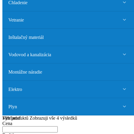
Chladenie
Vetranie
Inštalačný materiál
Vodovod a kanalizácia
Montážne náradie
Elektro
Plyn
Vyhľadať
Filtr produktů
Zobrazuji vše 4 výsledků
Cena