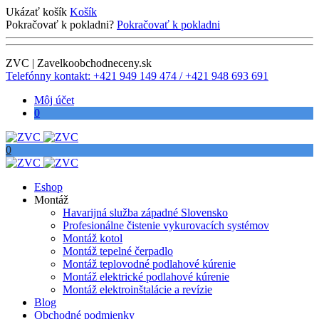
Ukázať košík
Košík
Pokračovať k pokladni?
Pokračovať k pokladni
ZVC | Zavelkoobchodneceny.sk
Telefónny kontakt: +421 949 149 474 / +421 948 693 691
Môj účet
0
0
Eshop
Montáž
Havarijná služba západné Slovensko
Profesionálne čistenie vykurovacích systémov
Montáž kotol
Montáž tepelné čerpadlo
Montáž teplovodné podlahové kúrenie
Montáž elektrické podlahové kúrenie
Montáž elektroinštalácie a revízie
Blog
Obchodné podmienky