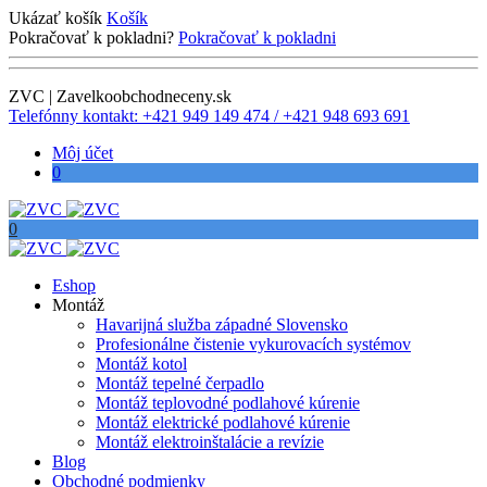
Ukázať košík
Košík
Pokračovať k pokladni?
Pokračovať k pokladni
ZVC | Zavelkoobchodneceny.sk
Telefónny kontakt: +421 949 149 474 / +421 948 693 691
Môj účet
0
0
Eshop
Montáž
Havarijná služba západné Slovensko
Profesionálne čistenie vykurovacích systémov
Montáž kotol
Montáž tepelné čerpadlo
Montáž teplovodné podlahové kúrenie
Montáž elektrické podlahové kúrenie
Montáž elektroinštalácie a revízie
Blog
Obchodné podmienky