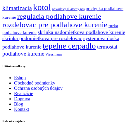
kotol
klimatizacia
prichytka podlahove
obvodovy dilatacny pas
regulacia podlahove kurenie
kurenie
rozdelovac pre podlahove kurenie
rurka
skrinka nadomietkova podlahove kurenie
podlahove kurenie
skrinka podomietkova pre rozdelovac
systemova doska
tepelne cerpadlo
termostat
podlahove kurenie
podlahove kurenie
Viessmann
Užitočné odkazy
Eshop
Obchodné podmienky
Ochrana osobných údajov
Realizácie
Doprava
Blog
Kontakt
Kde nás nájdete