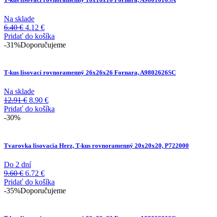
Na sklade
Pôvodná
Aktuálna
6.40
€
4.12
€
cena
cena
Pridať do košíka
bola:
je:
-31%
Doporučujeme
6.40 €.
4.12 €.
T-kus lisovací rovnoramenný 26x26x26 Fornara, A9802626SC
Na sklade
Pôvodná
Aktuálna
12.91
€
8.90
€
cena
cena
Pridať do košíka
bola:
je:
-30%
12.91 €.
8.90 €.
Tvarovka lisovacia Herz, T-kus rovnoramenný 20x20x20, P722000
Do 2 dní
Pôvodná
Aktuálna
9.60
€
6.72
€
cena
cena
Pridať do košíka
bola:
je:
-35%
Doporučujeme
9.60 €.
6.72 €.