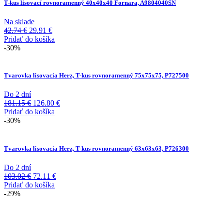
T-kus lisovací rovnoramenný 40x40x40 Fornara, A9804040SN
Na sklade
Pôvodná
Aktuálna
42.74
€
29.91
€
cena
cena
Pridať do košíka
bola:
je:
-30%
42.74 €.
29.91 €.
Tvarovka lisovacia Herz, T-kus rovnoramenný 75x75x75, P727500
Do 2 dní
Pôvodná
Aktuálna
181.15
€
126.80
€
cena
cena
Pridať do košíka
bola:
je:
-30%
181.15 €.
126.80 €.
Tvarovka lisovacia Herz, T-kus rovnoramenný 63x63x63, P726300
Do 2 dní
Pôvodná
Aktuálna
103.02
€
72.11
€
cena
cena
Pridať do košíka
bola:
je:
-29%
103.02 €.
72.11 €.