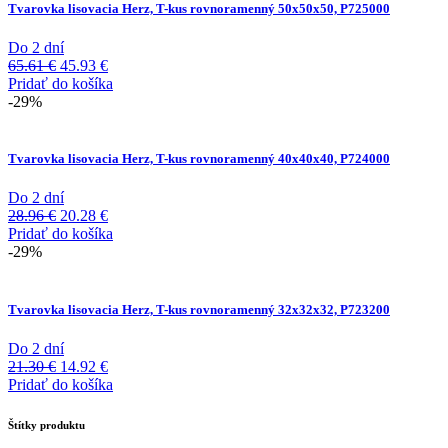
Tvarovka lisovacia Herz, T-kus rovnoramenný 50x50x50, P725000
Do 2 dní
Pôvodná
Aktuálna
65.61
€
45.93
€
cena
cena
Pridať do košíka
bola:
je:
-29%
65.61 €.
45.93 €.
Tvarovka lisovacia Herz, T-kus rovnoramenný 40x40x40, P724000
Do 2 dní
Pôvodná
Aktuálna
28.96
€
20.28
€
cena
cena
Pridať do košíka
bola:
je:
-29%
28.96 €.
20.28 €.
Tvarovka lisovacia Herz, T-kus rovnoramenný 32x32x32, P723200
Do 2 dní
Pôvodná
Aktuálna
21.30
€
14.92
€
cena
cena
Pridať do košíka
bola:
je:
21.30 €.
14.92 €.
Štítky produktu