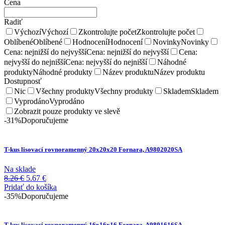
Cena
Radiť
Výchozí
Výchozí
Zkontrolujte počet
Zkontrolujte počet
Oblíbené
Oblíbené
Hodnocení
Hodnocení
Novinky
Novinky
Cena: nejnižší do nejvyšší
Cena: nejnižší do nejvyšší
Cena:
nejvyšší do nejnišší
Cena: nejvyšší do nejnišší
Náhodné
produkty
Náhodné produkty
Název produktu
Název produktu
Dostupnosť
Nic
Všechny produkty
Všechny produkty
Skladem
Skladem
Vyprodáno
Vyprodáno
Zobrazit pouze produkty ve slevě
-31%
Doporučujeme
T-kus lisovací rovnoramenný 20x20x20 Fornara, A9802020SA
Na sklade
Pôvodná
Aktuálna
8.26
€
5.67
€
cena
cena
Pridať do košíka
bola:
je:
-35%
Doporučujeme
8.26 €.
5.67 €.
T-kus lisovací rovnoramenný 16x16x16 Fornara, A9801616SA