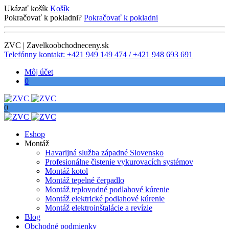
Ukázať košík
Košík
Pokračovať k pokladni?
Pokračovať k pokladni
ZVC | Zavelkoobchodneceny.sk
Telefónny kontakt: +421 949 149 474 / +421 948 693 691
Môj účet
0
0
Eshop
Montáž
Havarijná služba západné Slovensko
Profesionálne čistenie vykurovacích systémov
Montáž kotol
Montáž tepelné čerpadlo
Montáž teplovodné podlahové kúrenie
Montáž elektrické podlahové kúrenie
Montáž elektroinštalácie a revízie
Blog
Obchodné podmienky