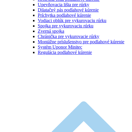
Upevňovacia lišta pre rúrky
Dilatačný pás podlahové kúrenie
Príchytka podlahové kúrenie
Vodiaci oblúk pre vykurovaciu rúrku
Spojka pre vykurovaciu rúrku
Zverná spojka
Chránička pre vykurovacie rúrky
Montážne príslušenstvo pre podlahové kúrenie
Systém Uponor Minitec
Regulácia podlahové kúrenie