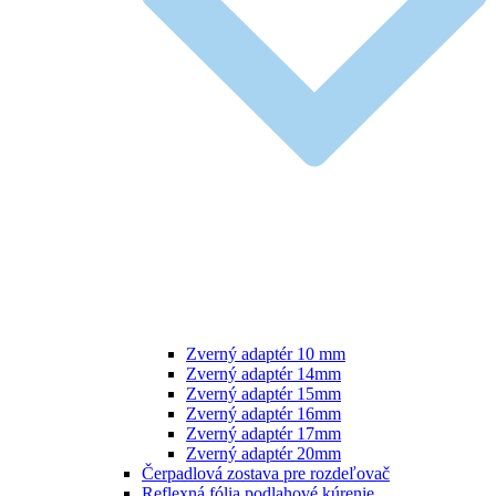
Zverný adaptér 10 mm
Zverný adaptér 14mm
Zverný adaptér 15mm
Zverný adaptér 16mm
Zverný adaptér 17mm
Zverný adaptér 20mm
Čerpadlová zostava pre rozdeľovač
Reflexná fólia podlahové kúrenie