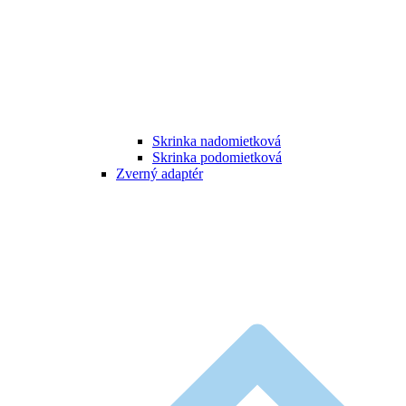
Skrinka nadomietková
Skrinka podomietková
Zverný adaptér