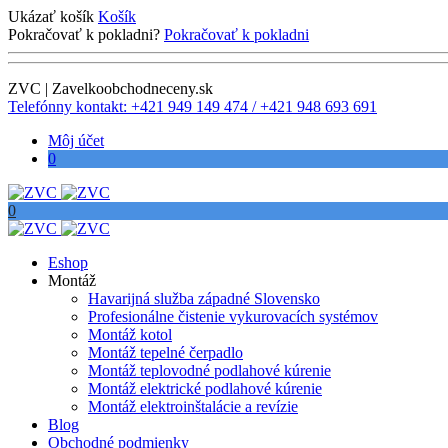
Ukázať košík
Košík
Pokračovať k pokladni?
Pokračovať k pokladni
ZVC | Zavelkoobchodneceny.sk
Telefónny kontakt: +421 949 149 474 / +421 948 693 691
Môj účet
0
0
Eshop
Montáž
Havarijná služba západné Slovensko
Profesionálne čistenie vykurovacích systémov
Montáž kotol
Montáž tepelné čerpadlo
Montáž teplovodné podlahové kúrenie
Montáž elektrické podlahové kúrenie
Montáž elektroinštalácie a revízie
Blog
Obchodné podmienky