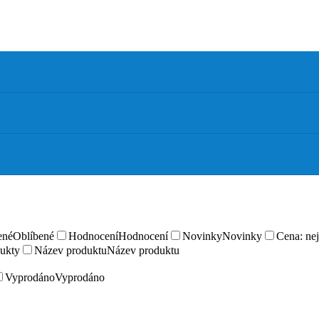
ené
Oblíbené
Hodnocení
Hodnocení
Novinky
Novinky
Cena: nej
ukty
Název produktu
Název produktu
Vyprodáno
Vyprodáno