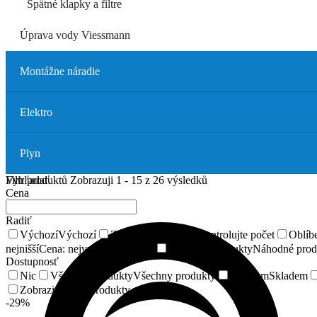
Spätné klapky a filtre
Úprava vody Viessmann
Montážne náradie
Elektro
Plyn
Vyhľadať
Filtr produktů
Zobrazuji 1 - 15 z 26 výsledků
Cena
Radiť
Výchozí
Výchozí
Zkontrolujte počet
Zkontrolujte počet
Oblíb
nejnišší
Cena: nejvyšší do nejnišší
Náhodné produkty
Náhodné prod
Dostupnosť
Nic
Všechny produkty
Všechny produkty
Skladem
Skladem
Zobrazit pouze produkty ve slevě
-29%