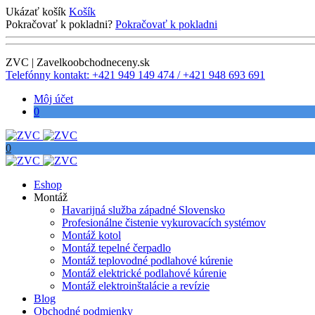
Ukázať košík
Košík
Pokračovať k pokladni?
Pokračovať k pokladni
ZVC | Zavelkoobchodneceny.sk
Telefónny kontakt: +421 949 149 474 / +421 948 693 691
Môj účet
0
0
Eshop
Montáž
Havarijná služba západné Slovensko
Profesionálne čistenie vykurovacích systémov
Montáž kotol
Montáž tepelné čerpadlo
Montáž teplovodné podlahové kúrenie
Montáž elektrické podlahové kúrenie
Montáž elektroinštalácie a revízie
Blog
Obchodné podmienky