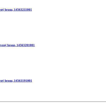
ený bronz, 14563211001
rvený bronz, 14563201001
ený bronz, 14563191001