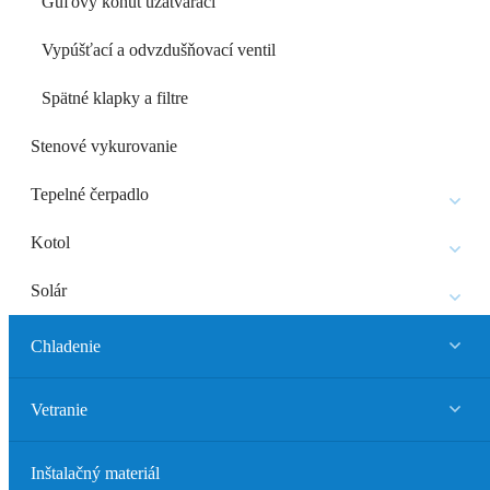
Guľový kohút uzatvárací
Vypúšťací a odvzdušňovací ventil
Spätné klapky a filtre
Stenové vykurovanie
Tepelné čerpadlo
Kotol
Solár
Chladenie
Vetranie
Inštalačný materiál