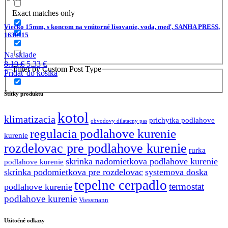
10.26 €.
6.67 €.
Exact matches only
Viečko 15mm, s koncom na vnútorné lisovanie, voda, meď, SANHA PRESS,
1630115
Na sklade
Pôvodná
Aktuálna
8.19
€
5.33
€
Filter by Custom Post Type
cena
cena
Pridať do košíka
bola:
je:
8.19 €.
5.33 €.
Štítky produktu
kotol
klimatizacia
prichytka podlahove
obvodovy dilatacny pas
regulacia podlahove kurenie
kurenie
rozdelovac pre podlahove kurenie
rurka
skrinka nadomietkova podlahove kurenie
podlahove kurenie
skrinka podomietkova pre rozdelovac
systemova doska
tepelne cerpadlo
termostat
podlahove kurenie
podlahove kurenie
Viessmann
Užitočné odkazy