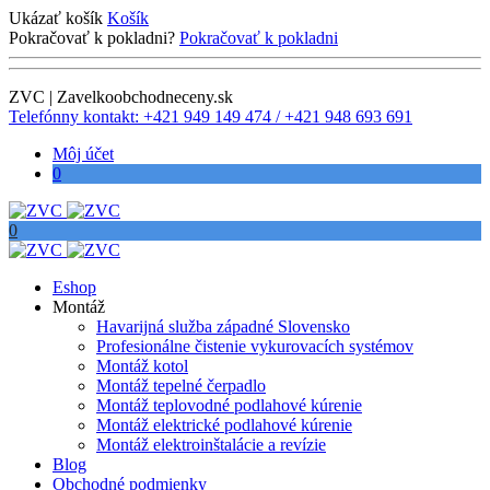
Ukázať košík
Košík
Pokračovať k pokladni?
Pokračovať k pokladni
ZVC | Zavelkoobchodneceny.sk
Telefónny kontakt: +421 949 149 474 / +421 948 693 691
Môj účet
0
0
Eshop
Montáž
Havarijná služba západné Slovensko
Profesionálne čistenie vykurovacích systémov
Montáž kotol
Montáž tepelné čerpadlo
Montáž teplovodné podlahové kúrenie
Montáž elektrické podlahové kúrenie
Montáž elektroinštalácie a revízie
Blog
Obchodné podmienky